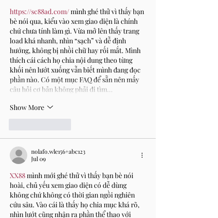
https://sc88ad.com/
 mình ghé thử vì thấy bạn 
bè nói qua, kiểu vào xem giao diện là chính 
chứ chưa tính làm gì. Vừa mở lên thấy trang 
load khá nhanh, nhìn “sạch” và dễ định 
hướng, không bị nhồi chữ hay rối mắt. Mình 
thích cái cách họ chia nội dung theo từng 
khối nên lướt xuống vẫn biết mình đang đọc 
phần nào. Có một mục FAQ để sẵn nên mấy 
câu hỏi cơ bản không phải đi tìm…
Show More
Like
Reply
nolafo.wle156+abc123
Jul 09
XX88
 mình mới ghé thử vì thấy bạn bè nói 
hoài, chủ yếu xem giao diện có dễ dùng 
không chứ không có thời gian ngồi nghiên 
cứu sâu. Vào cái là thấy họ chia mục khá rõ, 
nhìn lướt cũng nhận ra phần thể thao với 