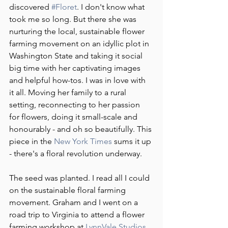
discovered 
#Floret
. I don't know what 
took me so long. But there she was 
nurturing the local, sustainable flower 
farming movement on an idyllic plot in 
Washington State and taking it social 
big time with her captivating images 
and helpful how-tos. I was in love with 
it all. Moving her family to a rural 
setting, reconnecting to her passion 
for flowers, doing it small-scale and 
honourably - and oh so beautifully. This 
piece in the 
New York Times
 sums it up 
- there's a floral revolution underway.
The seed was planted. I read all I could 
on the sustainable floral farming 
movement. Graham and I went on a 
road trip to Virginia to attend a flower 
farming workshop at 
LynnVale Studios
. 