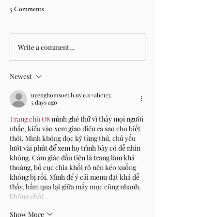
5 Comments
Write a comment...
Newest
uyenghomsoet.h.uy.e.n+abc123
5 days ago
Trang chủ O8
 mình ghé thử vì thấy mọi người 
nhắc, kiểu vào xem giao diện ra sao cho biết 
thôi. Mình không đọc kỹ từng thứ, chủ yếu 
lướt vài phút để xem họ trình bày có dễ nhìn 
không. Cảm giác đầu tiên là trang làm khá 
thoáng, bố cục chia khối rõ nên kéo xuống 
không bị rối. Mình để ý cái menu đặt khá dễ 
thấy, bấm qua lại giữa mấy mục cũng nhanh, 
không phải…
Show More