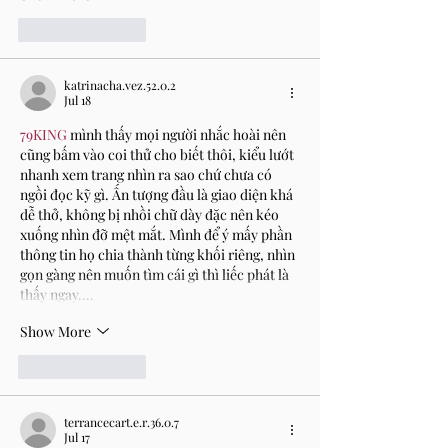
Like
Reply
katrinacha.vez.52.0.2
Jul 18
79KING
 mình thấy mọi người nhắc hoài nên 
cũng bấm vào coi thử cho biết thôi, kiểu lướt 
nhanh xem trang nhìn ra sao chứ chưa có 
ngồi đọc kỹ gì. Ấn tượng đầu là giao diện khá 
dễ thở, không bị nhồi chữ dày đặc nên kéo 
xuống nhìn đỡ mệt mắt. Mình để ý mấy phần 
thông tin họ chia thành từng khối riêng, nhìn 
gọn gàng nên muốn tìm cái gì thì liếc phát là 
thấy ngay.…
Show More
Like
Reply
terrancecart.e.r.36.0.7
Jul 17