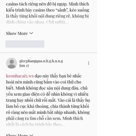
casino tách riêng nên đỡ bị ngợp. Mình thích 
kiểu trình bày casino theo “sảnh”, kéo xuống 
là thấy từng khối nội dung riêng rẽ, không bị 
dính chùm vào nhau. Chữ nghĩa…
Show More
Like
Reply
giecphangqua.n.h.g.h.u.n.g
Jun 27
keonhacai5.ws
 dạo này thấy bạn bè nhắc 
hoài nên mình cũng bấm vào coi thử cho 
biết. Mình không đọc sâu nội dung đâu, chủ 
yếu xem giao diện có dễ nhìn không vì nhiều 
trang hay nhồi chữ rối mắt. Vào cái là thấy họ 
làm bố cục khá thoáng, chia thành từng khối 
rõ ràng nên mắt mình bắt nhịp nhanh, không 
phải căng ra tìm chỗ cần xem. Mình thích 
nhất là cách họ trình bày theo…
Show More